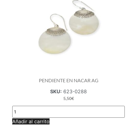
PENDIENTE EN NACAR AG
SKU:
623-0288
5,50
€
PENDIENTE
EN
NACAR
Añadir al carrito
AG
cantidad