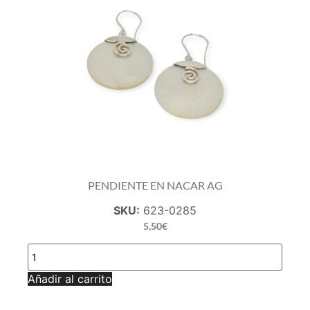
PENDIENTE EN NACAR AG
SKU:
623-0285
5,50
€
PENDIENTE
EN
NACAR
Añadir al carrito
AG
cantidad