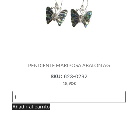
PENDIENTE MARIPOSA ABALÓN AG
SKU:
623-0292
18,90
€
PENDIENTE
MARIPOSA
ABALÓN
Añadir al carrito
AG
cantidad