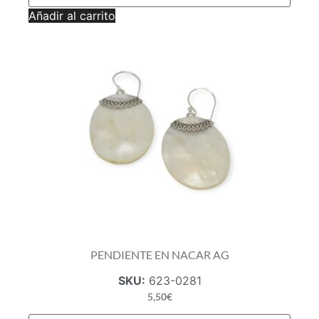
NACAR
Añadir al carrito
AG
cantidad
PENDIENTE EN NACAR AG
SKU:
623-0281
5,50
€