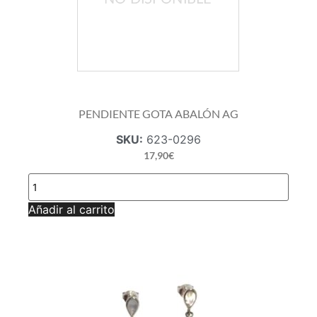
PENDIENTE GOTA ABALÓN AG
SKU:
623-0296
17,90
€
PENDIENTE
GOTA
ABALÓN
Añadir al carrito
AG
cantidad