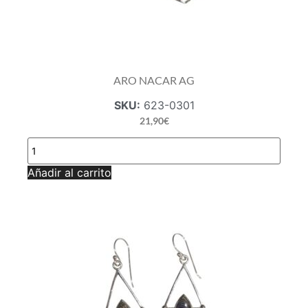
ARO NACAR AG
SKU:
623-0301
21,90
€
ARO
NACAR
AG
Añadir al carrito
cantidad