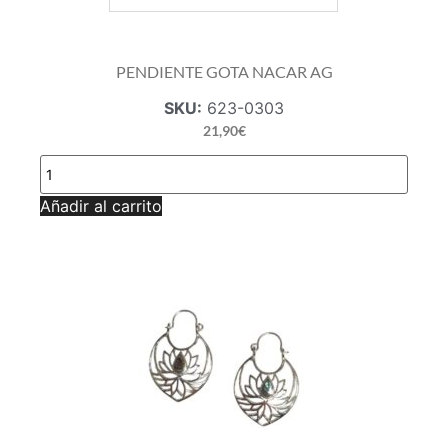
PENDIENTE GOTA NACAR AG
SKU:
623-0303
21,90
€
PENDIENTE
GOTA
NACAR
Añadir al carrito
AG
cantidad