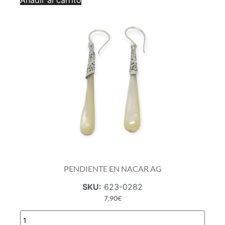
AG
cantidad
PENDIENTE EN NACAR AG
SKU:
623-0282
7,90
€
PENDIENTE
EN