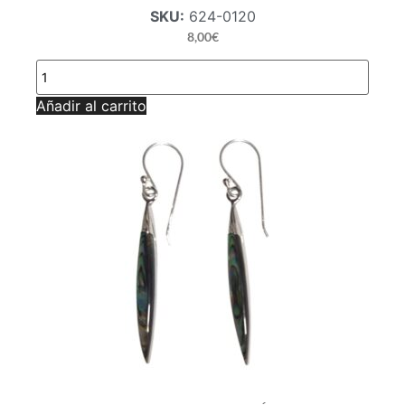
SKU:
624-0120
8,00
€
PENDIENTE
ONIX
AG
Añadir al carrito
cantidad