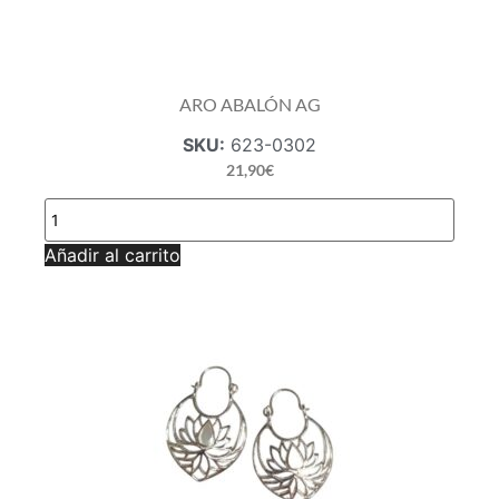
ARO ABALÓN AG
SKU:
623-0302
21,90
€
ARO
ABALÓN
AG
Añadir al carrito
cantidad