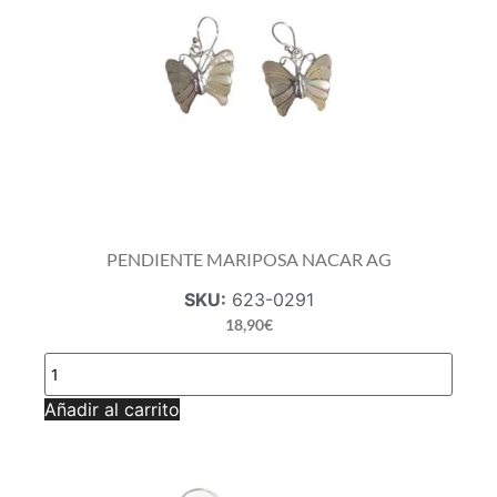
PENDIENTE MARIPOSA NACAR AG
SKU:
623-0291
18,90
€
PENDIENTE
MARIPOSA
NACAR
Añadir al carrito
AG
cantidad