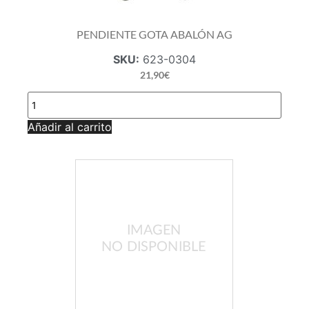
PENDIENTE GOTA ABALÓN AG
SKU:
623-0304
21,90
€
PENDIENTE
GOTA
ABALÓN
Añadir al carrito
AG
cantidad