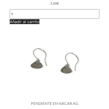
5,50
€
PENDIENTE
EN
NACAR
Añadir al carrito
AG
cantidad
PENDIENTE EN NACAR AG