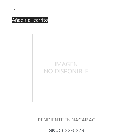
PENDIENTE
EN
NACAR
Añadir al carrito
AG
cantidad
PENDIENTE EN NACAR AG
SKU:
623-0279