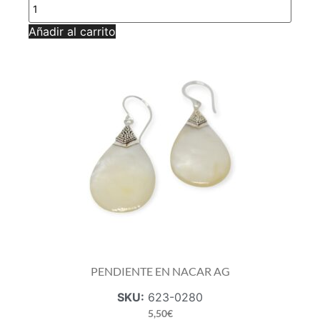
PENDIENTE
EN
NACAR
Añadir al carrito
AG
cantidad
PENDIENTE EN NACAR AG
SKU:
623-0280
5,50
€