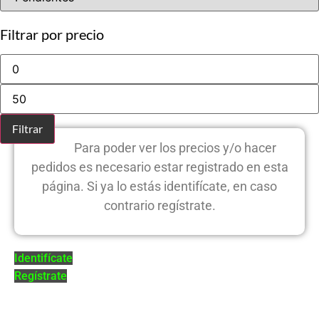
Filtrar por precio
Precio
mínimo
Precio
máximo
Filtrar
Para poder ver los precios y/o hacer
pedidos es necesario estar registrado en esta
página. Si ya lo estás identifícate, en caso
contrario regístrate.
Identifícate
Regístrate