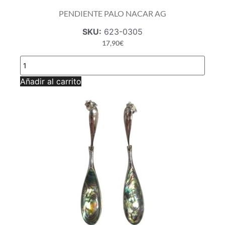
PENDIENTE PALO NACAR AG
SKU:
623-0305
17,90
€
PENDIENTE
PALO
NACAR
Añadir al carrito
AG
cantidad