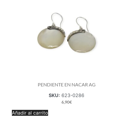
PENDIENTE EN NACAR AG
SKU:
623-0286
6,90
€
PENDIENTE
Añadir al carrito
EN
NACAR
AG
cantidad