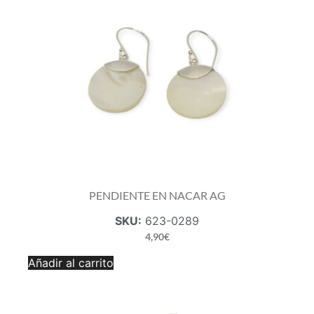
PENDIENTE EN NACAR AG
SKU:
623-0289
4,90
€
PENDIENTE
Añadir al carrito
EN
NACAR
AG
cantidad