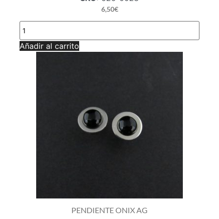
6,50
€
PENDIENTE
PRESIÓN
CON
Añadir al carrito
TURQUESA
Y
CZ
cantidad
PENDIENTE ONIX AG