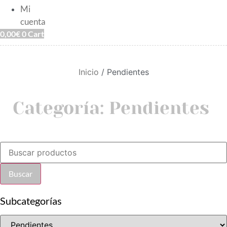
Mi
cuenta
0,00
€
0
Cart
Inicio
/ Pendientes
Categoría: Pendientes
Búsqueda
de
productos
Buscar
Subcategorías