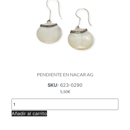
PENDIENTE EN NACAR AG
SKU:
623-0290
5,50
€
PENDIENTE
EN
NACAR
Añadir al carrito
AG
cantidad