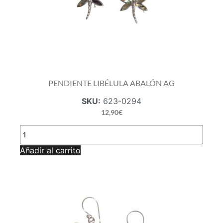
PENDIENTE LIBÉLULA ABALÓN AG
SKU:
623-0294
12,90
€
PENDIENTE
LIBÉLULA
ABALÓN
Añadir al carrito
AG
cantidad