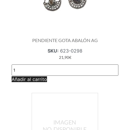
PENDIENTE GOTA ABALÓN AG
SKU:
623-0298
21,90
€
PENDIENTE
GOTA
ABALÓN
Añadir al carrito
AG
cantidad