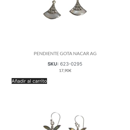
PENDIENTE GOTA NACAR AG
SKU:
623-0295
17,90
€
PENDIENTE
Añadir al carrito
GOTA
NACAR
AG
cantidad