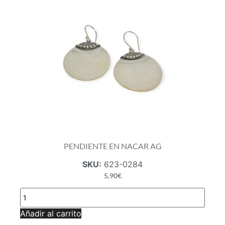
PENDIENTE EN NACAR AG
SKU:
623-0284
5,90
€
PENDIENTE
EN
NACAR
Añadir al carrito
AG
cantidad