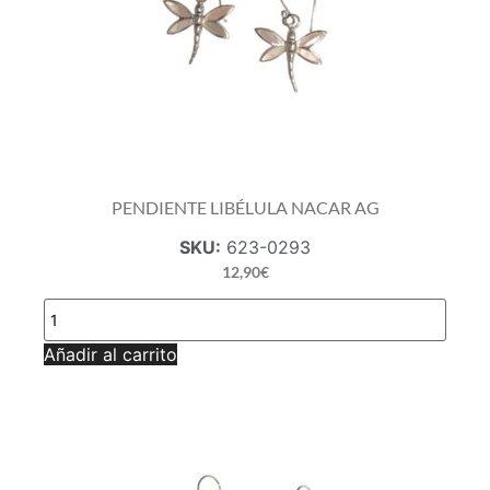
PENDIENTE LIBÉLULA NACAR AG
SKU:
623-0293
12,90
€
PENDIENTE
LIBÉLULA
NACAR
Añadir al carrito
AG
cantidad