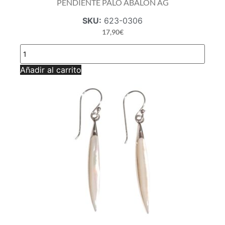
PENDIENTE PALO ABALÓN AG
SKU:
623-0306
17,90
€
PENDIENTE
PALO
ABALÓN
Añadir al carrito
AG
cantidad