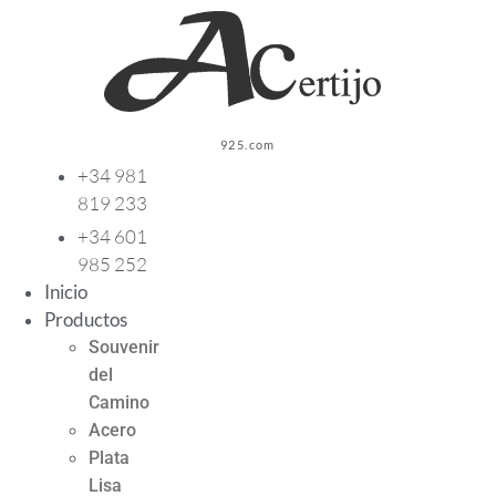
Ir
al
contenido
925.com
+34 981
819 233
+34 601
985 252
Inicio
Productos
Souvenir
del
Camino
Acero
Plata
Lisa