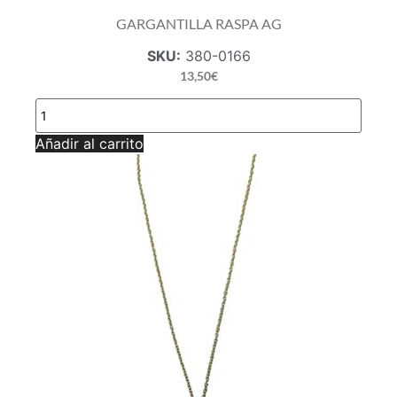
GARGANTILLA RASPA AG
SKU:
380-0166
13,50
€
GARGANTILLA
RASPA
AG
Añadir al carrito
cantidad