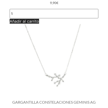
9,90
€
GARGANTILLA
CONSTELACIONES
ACUARIO
Añadir al carrito
AG
cantidad
GARGANTILLA CONSTELACIONES GEMINIS AG