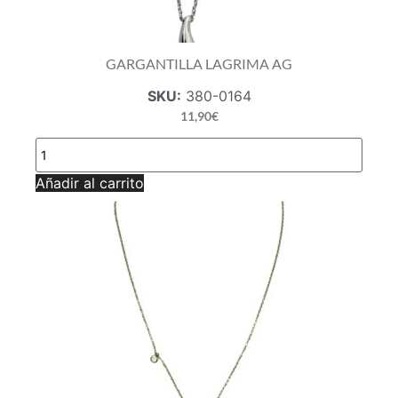
GARGANTILLA LAGRIMA AG
SKU:
380-0164
11,90
€
GARGANTILLA
LAGRIMA
AG
Añadir al carrito
cantidad