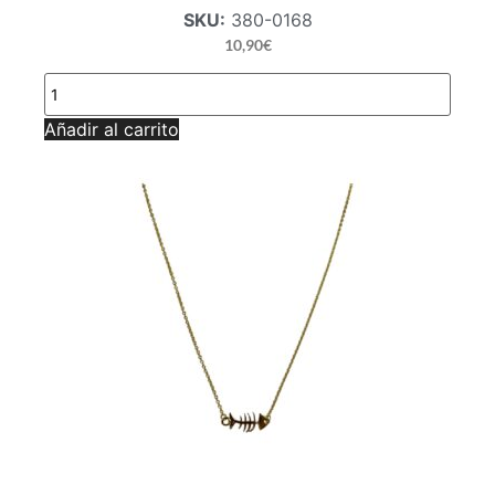
SKU:
380-0168
10,90
€
GARGANTILLA
AMOR
INFINITO
Añadir al carrito
AG
cantidad