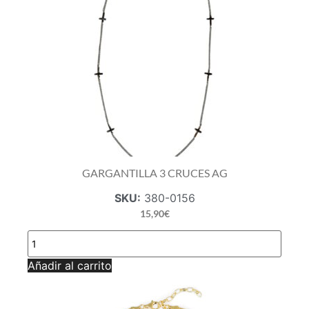
GARGANTILLA 3 CRUCES AG
SKU:
380-0156
15,90
€
GARGANTILLA
3
CRUCES
Añadir al carrito
AG
cantidad