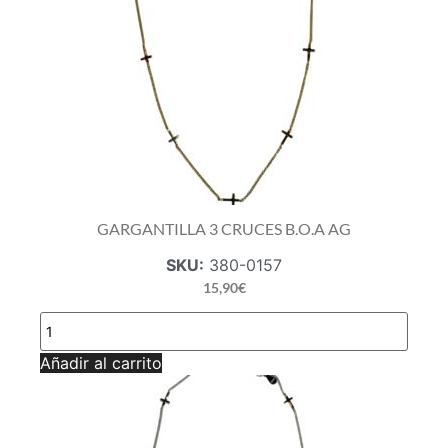
GARGANTILLA 3 CRUCES B.O.A AG
SKU:
380-0157
15,90
€
GARGANTILLA
3
CRUCES
Añadir al carrito
B.O.A
AG
cantidad