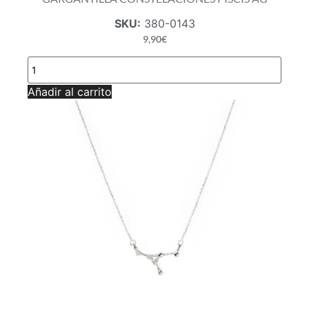
SKU:
380-0143
9,90
€
GARGANTILLA
CONSTELACIONES
PISCIS
Añadir al carrito
AG
cantidad