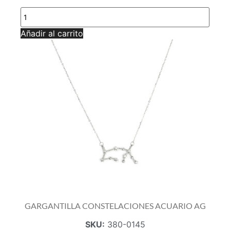
GARGANTILLA
CONSTELACIONES
CAPRICORNIO
Añadir al carrito
AG
cantidad
GARGANTILLA CONSTELACIONES ACUARIO AG
SKU:
380-0145