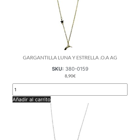
GARGANTILLA LUNA Y ESTRELLA .O.A AG
SKU:
380-0159
8,90
€
GARGANTILLA
LUNA
Y
Añadir al carrito
ESTRELLA
.O.A
AG
cantidad