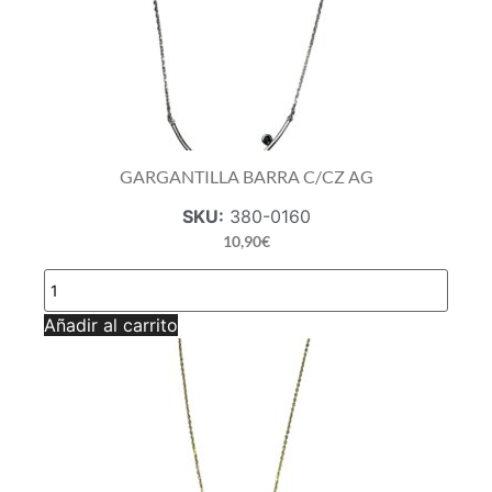
GARGANTILLA BARRA C/CZ AG
SKU:
380-0160
10,90
€
GARGANTILLA
BARRA
C/CZ
Añadir al carrito
AG
cantidad