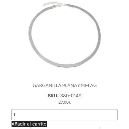
GARGANILLA PLANA 6MM AG
SKU:
380-0149
27,00
€
GARGANILLA
PLANA
6MM
Añadir al carrito
AG