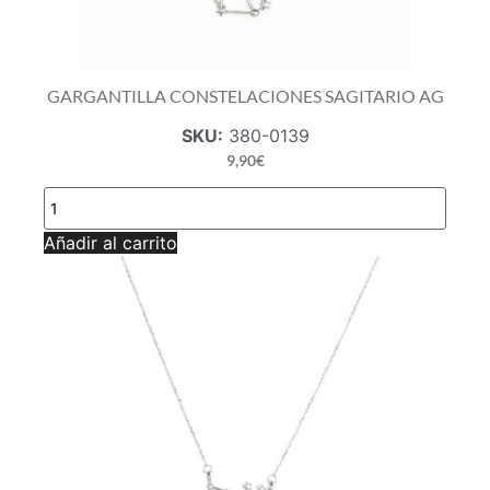
GARGANTILLA CONSTELACIONES SAGITARIO AG
SKU:
380-0139
9,90
€
GARGANTILLA
CONSTELACIONES
SAGITARIO
Añadir al carrito
AG
cantidad