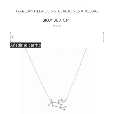
GARGANTILLA CONSTELACIONES ARIES AG
SKU:
380-0141
9,90
€
GARGANTILLA
CONSTELACIONES
ARIES
Añadir al carrito
AG
cantidad