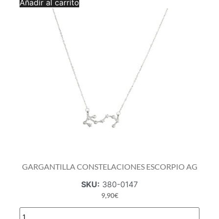
Añadir al carrito
AG
cantidad
GARGANTILLA CONSTELACIONES ESCORPIO AG
SKU:
380-0147
9,90
€
GARGANTILLA
CONSTELACIONES