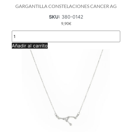
GARGANTILLA CONSTELACIONES CANCER AG
SKU:
380-0142
9,90
€
GARGANTILLA
CONSTELACIONES
CANCER
Añadir al carrito
AG
cantidad