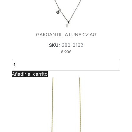
GARGANTILLA LUNA CZ AG
SKU:
380-0162
8,90
€
GARGANTILLA
LUNA
CZ
Añadir al carrito
AG
cantidad