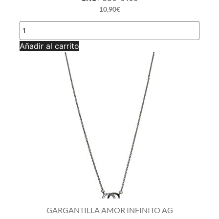
10,90
€
GARGANTILLA
AMOR
INFINITO
Añadir al carrito
B.O.A
AG
cantidad
GARGANTILLA AMOR INFINITO AG