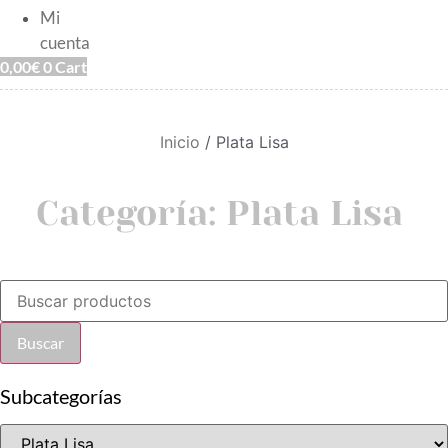
Mi
cuenta
0,00
€
0
Cart
Inicio
/ Plata Lisa
Categoría: Plata Lisa
Búsqueda
de
productos
Buscar
Subcategorías