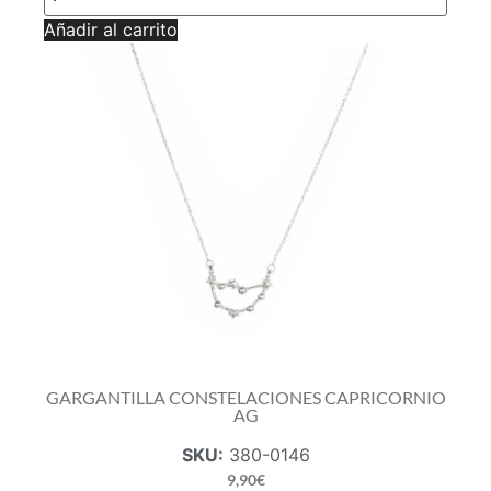
ESCORPIO
Añadir al carrito
AG
cantidad
GARGANTILLA CONSTELACIONES CAPRICORNIO
AG
SKU:
380-0146
9,90
€