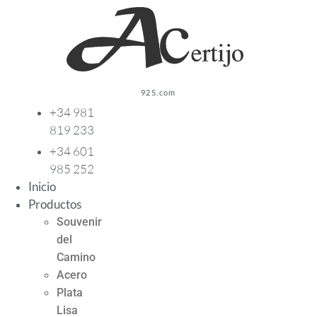
Ir
al
contenido
925.com
+34 981
819 233
+34 601
985 252
Inicio
Productos
Souvenir
del
Camino
Acero
Plata
Lisa