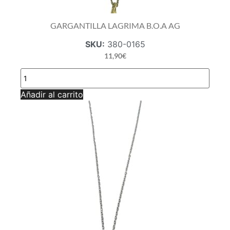
GARGANTILLA LAGRIMA B.O.A AG
SKU:
380-0165
11,90
€
GARGANTILLA
LAGRIMA
B.O.A
Añadir al carrito
AG
cantidad