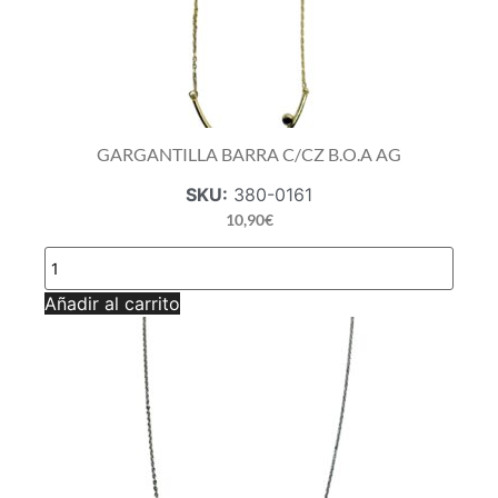
GARGANTILLA BARRA C/CZ B.O.A AG
SKU:
380-0161
10,90
€
GARGANTILLA
BARRA
C/CZ
Añadir al carrito
B.O.A
AG
cantidad