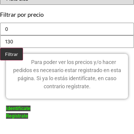
Filtrar por precio
Precio
mínimo
Precio
máximo
Filtrar
Para poder ver los precios y/o hacer
pedidos es necesario estar registrado en esta
página. Si ya lo estás identifícate, en caso
contrario regístrate.
Identifícate
Regístrate