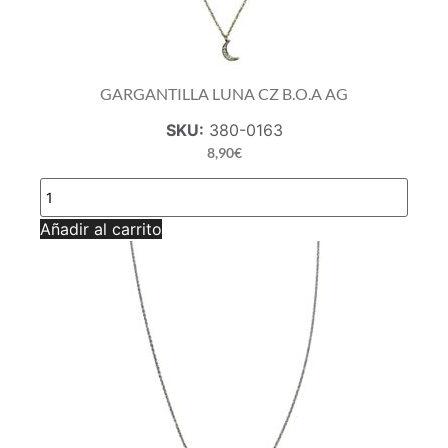
GARGANTILLA LUNA CZ B.O.A AG
SKU:
380-0163
8,90
€
GARGANTILLA
LUNA
CZ
Añadir al carrito
B.O.A
AG
cantidad