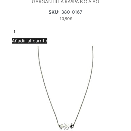
GARGANTILLA RASPA B.O.A AG
SKU:
380-0167
13,50
€
GARGANTILLA
RASPA
B.O.A
Añadir al carrito
AG
cantidad