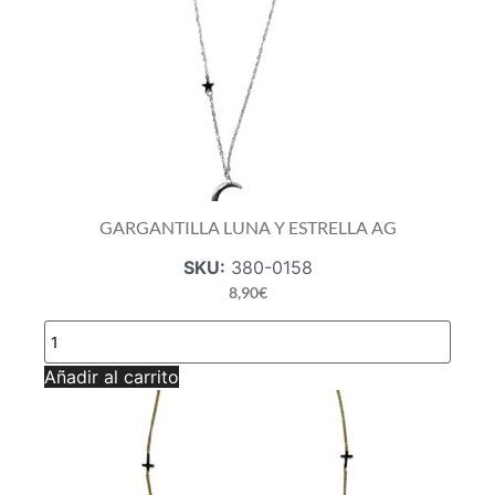
GARGANTILLA LUNA Y ESTRELLA AG
SKU:
380-0158
8,90
€
GARGANTILLA
LUNA
Y
Añadir al carrito
ESTRELLA
AG
cantidad