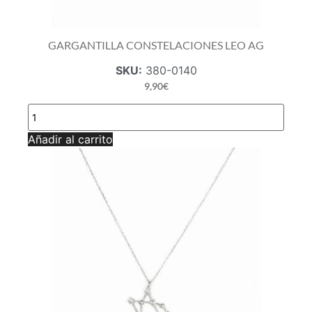
GARGANTILLA CONSTELACIONES LEO AG
SKU:
380-0140
9,90
€
GARGANTILLA
CONSTELACIONES
LEO
Añadir al carrito
AG
cantidad