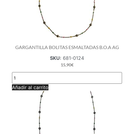
GARGANTILLA BOLITAS ESMALTADAS B.O.A AG
SKU:
681-0124
15,90
€
GARGANTILLA
BOLITAS
ESMALTADAS
Añadir al carrito
B.O.A
AG
cantidad