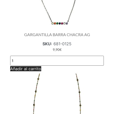
GARGANTILLA BARRA CHACRA AG
SKU:
681-0125
9,90
€
GARGANTILLA
BARRA
CHACRA
Añadir al carrito
AG
cantidad