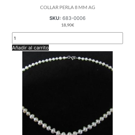
COLLAR PERLA 8 MM AG
SKU:
683-0006
18,90
€
COLLAR
PERLA
8
Añadir al carrito
MM
AG
cantidad