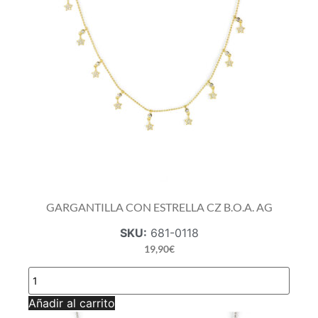
GARGANTILLA CON ESTRELLA CZ B.O.A. AG
SKU:
681-0118
19,90
€
GARGANTILLA
CON
ESTRELLA
Añadir al carrito
CZ
B.O.A.