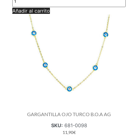
CAT
B.O.A
Añadir al carrito
AG
cantidad
GARGANTILLA OJO TURCO B.O.A AG
SKU:
681-0098
11,90
€