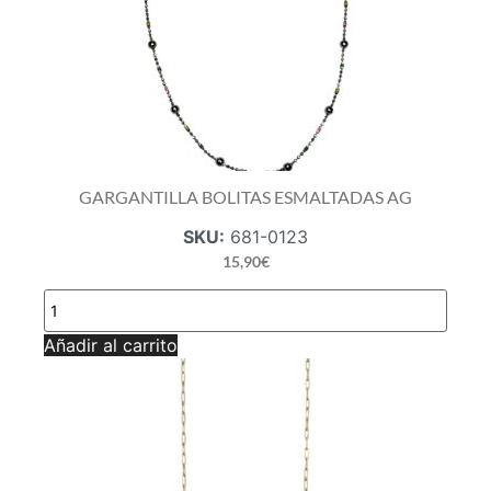
GARGANTILLA BOLITAS ESMALTADAS AG
SKU:
681-0123
15,90
€
GARGANTILLA
BOLITAS
ESMALTADAS
Añadir al carrito
AG
cantidad