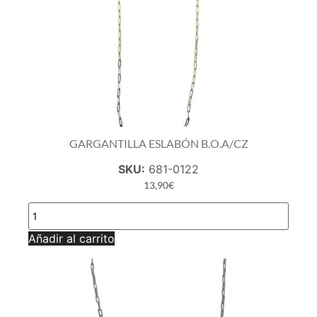
GARGANTILLA ESLABÓN B.O.A/CZ
SKU:
681-0122
13,90
€
GARGANTILLA
ESLABÓN
B.O.A/CZ
Añadir al carrito
cantidad