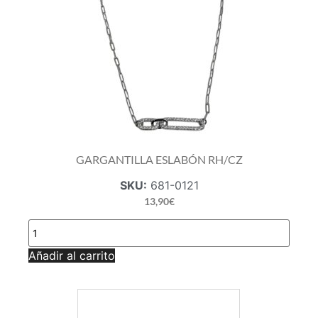
GARGANTILLA ESLABÓN RH/CZ
SKU:
681-0121
13,90
€
GARGANTILLA
ESLABÓN
RH/CZ
Añadir al carrito
cantidad