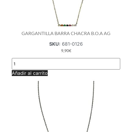
GARGANTILLA BARRA CHACRA B.O.A AG
SKU:
681-0126
9,90
€
GARGANTILLA
BARRA
CHACRA
Añadir al carrito
B.O.A
AG
cantidad