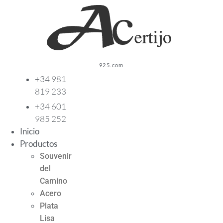
Ir
al
contenido
925.com
+34 981
819 233
+34 601
985 252
Inicio
Productos
Souvenir
del
Camino
Acero
Plata
Lisa