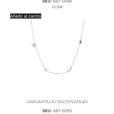
SKU:
681-0096
11,50
€
GARGANTILLA
Añadir al carrito
CIELOS
B.O.A.
AG
cantidad
GARGANTILLA CIELOS PLATA AG
SKU:
681-0095