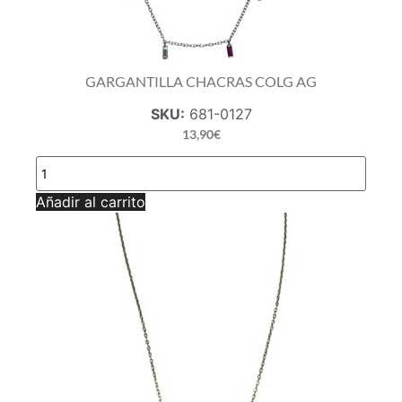
GARGANTILLA CHACRAS COLG AG
SKU:
681-0127
13,90
€
GARGANTILLA
CHACRAS
COLG
Añadir al carrito
AG
cantidad