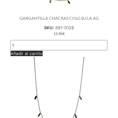
GARGANTILLA CHACRAS COLG B.O.A AG
SKU:
681-0128
13,90
€
GARGANTILLA
CHACRAS
COLG
Añadir al carrito
B.O.A
AG
cantidad