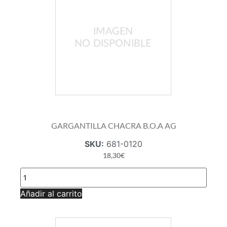
GARGANTILLA CHACRA B.O.A AG
SKU:
681-0120
18,30
€
GARGANTILLA
CHACRA
B.O.A
Añadir al carrito
AG
cantidad