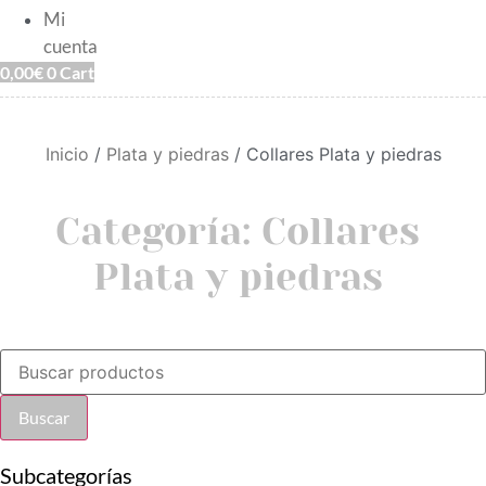
Mi
cuenta
0,00
€
0
Cart
Inicio
/
Plata y piedras
/ Collares Plata y piedras
Categoría: Collares
Plata y piedras
Búsqueda
de
productos
Buscar
Subcategorías