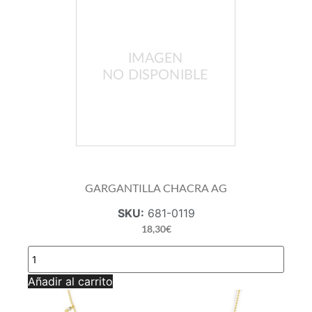
GARGANTILLA CHACRA AG
SKU:
681-0119
18,30
€
GARGANTILLA
CHACRA
AG
Añadir al carrito
cantidad