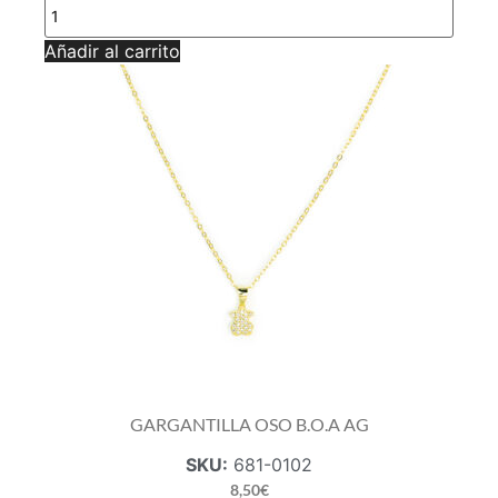
GARGANTILLA
MANO
DE
Añadir al carrito
FATIMA
CZ
AG
cantidad
GARGANTILLA OSO B.O.A AG
SKU:
681-0102
8,50
€