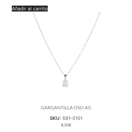
GARGANTILLA
Añadir al carrito
OSO
B.O.A
AG
cantidad
GARGANTILLA OSO AG
SKU:
681-0101
8,50
€