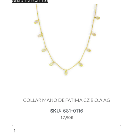
Añadir al carrito
CZ
AG
cantidad
COLLAR MANO DE FATIMA CZ B.O.A AG
SKU:
681-0116
17,90
€
COLLAR
MANO