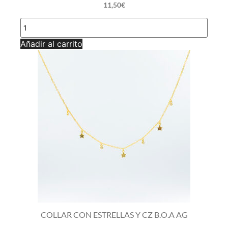
11,50
€
GARGANTILLA
CIELOS
PLATA
Añadir al carrito
AG
cantidad
COLLAR CON ESTRELLAS Y CZ B.O.A AG