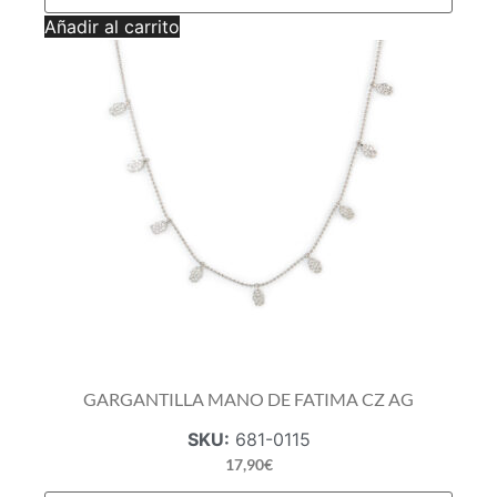
DE
Añadir al carrito
FATIMA
CZ
B.O.A
AG
cantidad
GARGANTILLA MANO DE FATIMA CZ AG
SKU:
681-0115
17,90
€