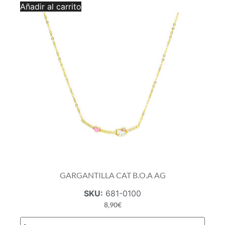
GARGANTILLA
Añadir al carrito
OSO
AG
cantidad
GARGANTILLA CAT B.O.A AG
SKU:
681-0100
8,90
€
GARGANTILLA