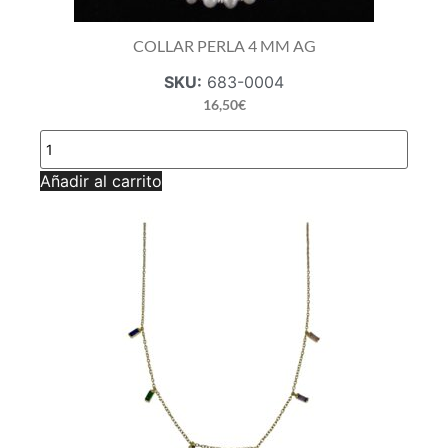
COLLAR PERLA 4 MM AG
SKU:
683-0004
16,50
€
COLLAR
PERLA
4
Añadir al carrito
MM
AG
cantidad