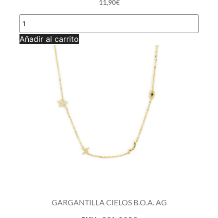
11,90
€
GARGANTILLA
OJO
TURCO
Añadir al carrito
AG
cantidad
GARGANTILLA CIELOS B.O.A. AG