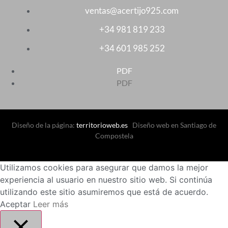
ventas@acertijo925.com
+34 981 819 233
+34 601 985 252
PDF
PDF
Diseño de la página:
territorioweb.es
Diseño web en Santiago de
Compostela
Utilizamos cookies para asegurar que damos la mejor
experiencia al usuario en nuestro sitio web. Si continúa
utilizando este sitio asumiremos que está de acuerdo.
Aceptar
Leer más