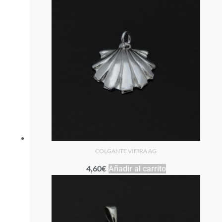
COLGANTE VIEIRA AG
4,60
€
Añadir al carrito