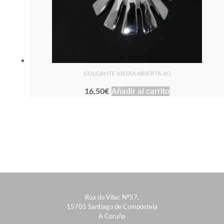
COLGANTE VIEIRA ABIERTA AG
16,50
€
Añadir al carrito
Rúa do Vilar, Nº57,
15705 Santiago de Compostela
A Coruña