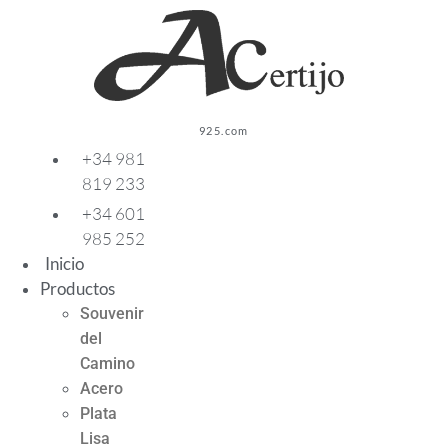
Ir
al
contenido
925.com
+34 981
819 233
+34 601
985 252
Inicio
Productos
Souvenir
del
Camino
Acero
Plata
Lisa