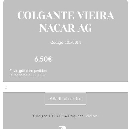
COLGANTE VIEIRA
NACAR AG
Código: 101-0014
6,50
€
Envío gratis
en pedidos
superiores a 300,00 €
COLGANTE
VIEIRA
NACAR
AG
Añadir al carrito
cantidad
Código:
101-0014
Etiqueta:
Vieiras