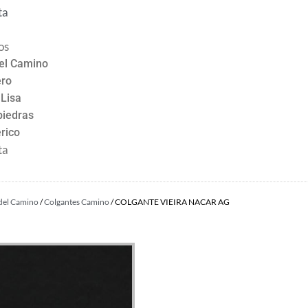
ta
os
el Camino
ro
 Lisa
piedras
rico
ta
del Camino
/
Colgantes Camino
/ COLGANTE VIEIRA NACAR AG