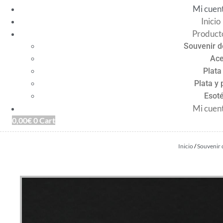
Mi cuen
Inicio
Product
Souvenir d
Ace
Plata
Plata y 
Esoté
Mi cuen
0,00
€
0
Cart
Inicio
/
Souvenir 