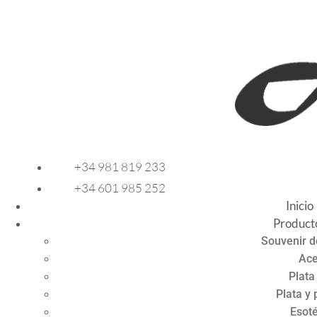
Ir
al
contenido
+34 981 819 233
+34 601 985 252
Inicio
Product
Souvenir d
Ace
Plata
Plata y 
Esoté