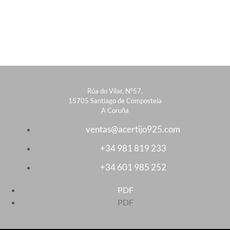
Rúa do Vilar, Nº57,
15705 Santiago de Compostela
A Coruña
ventas@acertijo925.com
+34 981 819 233
+34 601 985 252
PDF
PDF