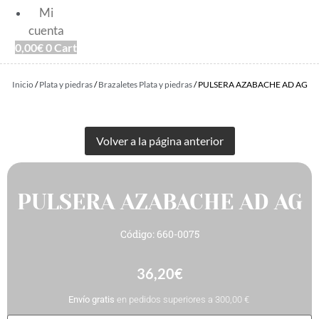
Mi
cuenta
0,00
€
0
Cart
Inicio
/
Plata y piedras
/
Brazaletes Plata y piedras
/ PULSERA AZABACHE AD AG
PULSERA AZABACHE AD AG
Código: 660-0075
36,20
€
Envío gratis
en pedidos superiores a 300,00 €