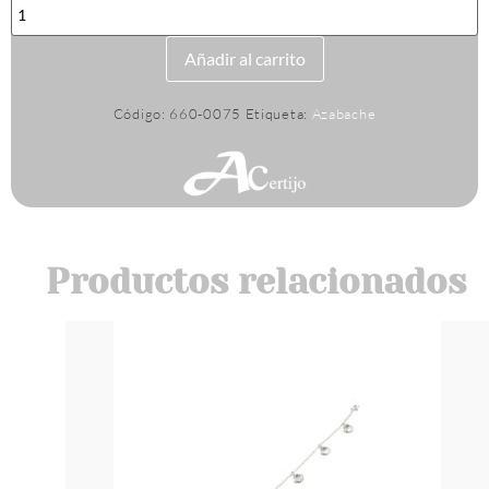
PULSERA
AZABACHE
AD
AG
Añadir al carrito
cantidad
Código:
660-0075
Etiqueta:
Azabache
Productos relacionados