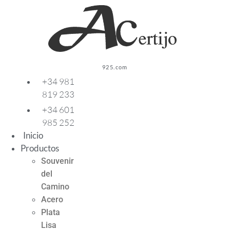
Ir
al
contenido
925.com
+34 981
819 233
+34 601
985 252
Inicio
Productos
Souvenir
del
Camino
Acero
Plata
Lisa