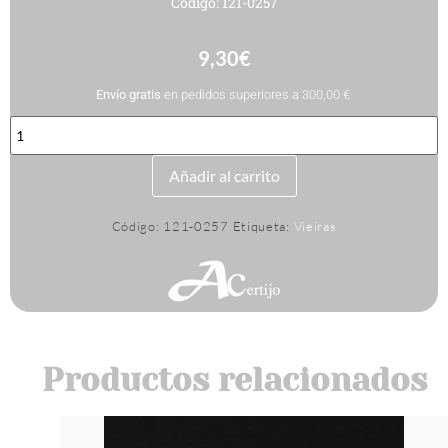
Código: 121-0257
9,30
€
Envío gratis
en pedidos superiores a 300,00 €
VIEIRA
FILIGRANA
10MM
AG
Añadir al carrito
cantidad
Código:
121-0257
Etiqueta:
Vieiras
Productos relacionados