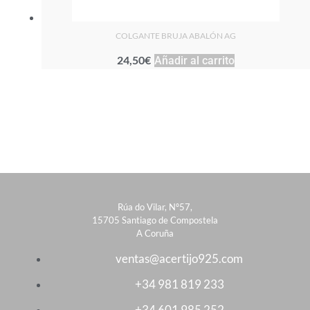
COLGANTE BRUJA ABALÓN AG
24,50
€
Añadir al carrito
Rúa do Vilar, Nº57,
15705 Santiago de Compostela
A Coruña
ventas@acertijo925.com
+34 981 819 233
+34 601 985 252