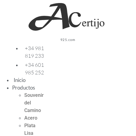
Ir
al
contenido
925.com
+34 981
819 233
+34 601
985 252
Inicio
Productos
Souvenir
del
Camino
Acero
Plata
Lisa